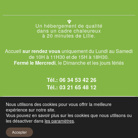
Un hébergement de qualité
dans un cadre chaleureux
à 20 minutes de Lille.
Accueil
sur rendez vous
uniquement du Lundi au Samedi
de 10H à 11H30 et de 15H à 18H30.
Fermé le Mercredi
, le Dimanche et les jours fériés
Tél.:
06 34 53 42 26
Tél.:
03 21 65 48 12
© 2026 Le Club des Chats
Nous utilisons des cookies pour vous offrir la meilleure
1228 rue bataille - 62840 Sailly-sur-la-Lys.
expérience sur notre site.
Vous pouvez en savoir plus sur les cookies que nous utilisons ou
les désactiver dans
les paramètres
.
Mentions légales et C.G.U
Accepter
Réglement intérieur