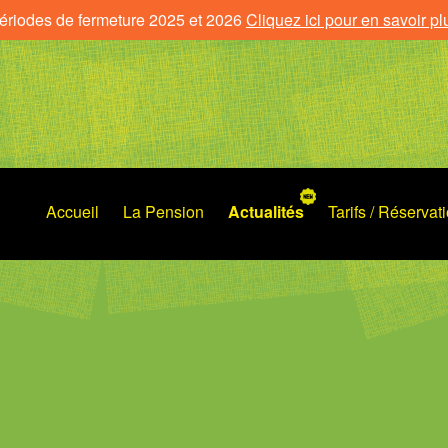
ériodes de fermeture 2025 et 2026
Cliquez ici pour en savoir pl
Accueil
La Pension
Actualités
Tarifs / Réservat