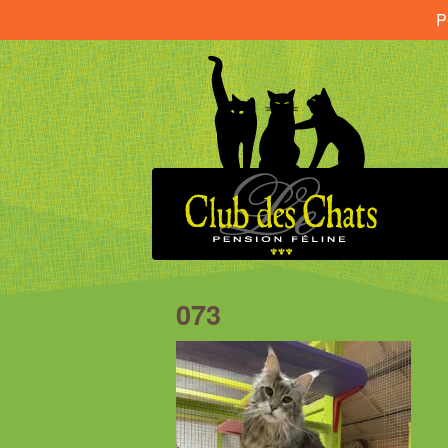
P
073