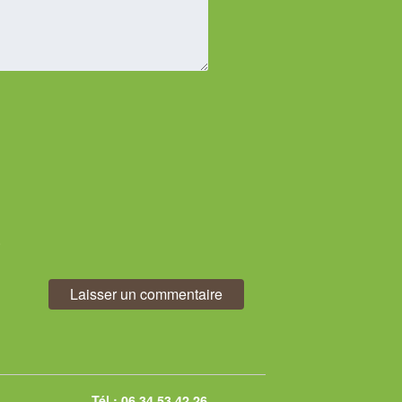
.
Tél.:
06 34 53 42 26