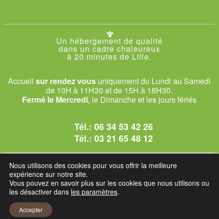
Un hébergement de qualité
dans un cadre chaleureux
à 20 minutes de Lille.
Accueil
sur rendez vous
uniquement du Lundi au Samedi
de 10H à 11H30 et de 15H à 18H30.
Fermé le Mercredi
, le Dimanche et les jours fériés
Tél.:
06 34 53 42 26
Tél.:
03 21 65 48 12
© 2026 Le Club des Chats
Nous utilisons des cookies pour vous offrir la meilleure
1228 rue bataille - 62840 Sailly-sur-la-Lys.
expérience sur notre site.
Vous pouvez en savoir plus sur les cookies que nous utilisons ou
les désactiver dans
les paramètres
.
Mentions légales et C.G.U
Accepter
Réglement intérieur