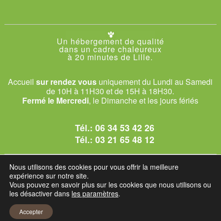
Un hébergement de qualité
dans un cadre chaleureux
à 20 minutes de Lille.
Accueil
sur rendez vous
uniquement du Lundi au Samedi
de 10H à 11H30 et de 15H à 18H30.
Fermé le Mercredi
, le Dimanche et les jours fériés
Tél.:
06 34 53 42 26
Tél.:
03 21 65 48 12
© 2026 Le Club des Chats
Nous utilisons des cookies pour vous offrir la meilleure
1228 rue bataille - 62840 Sailly-sur-la-Lys.
expérience sur notre site.
Vous pouvez en savoir plus sur les cookies que nous utilisons ou
les désactiver dans
les paramètres
.
Mentions légales et C.G.U
Accepter
Réglement intérieur