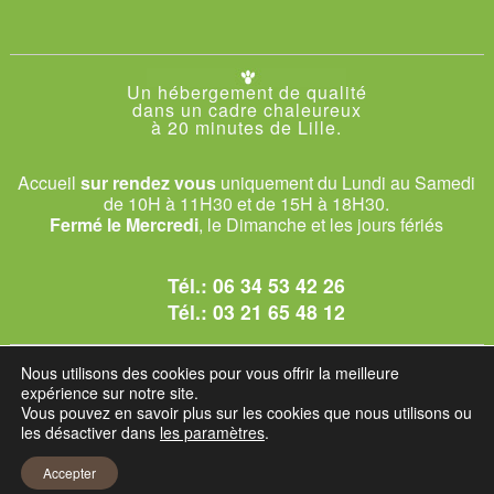
Un hébergement de qualité
dans un cadre chaleureux
à 20 minutes de Lille.
Accueil
sur rendez vous
uniquement du Lundi au Samedi
de 10H à 11H30 et de 15H à 18H30.
Fermé le Mercredi
, le Dimanche et les jours fériés
Tél.:
06 34 53 42 26
Tél.:
03 21 65 48 12
© 2026 Le Club des Chats
Nous utilisons des cookies pour vous offrir la meilleure
1228 rue bataille - 62840 Sailly-sur-la-Lys.
expérience sur notre site.
Vous pouvez en savoir plus sur les cookies que nous utilisons ou
les désactiver dans
les paramètres
.
Mentions légales et C.G.U
Accepter
Réglement intérieur