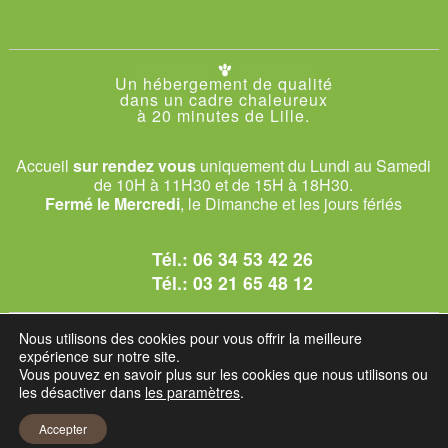
Un hébergement de qualité
dans un cadre chaleureux
à 20 minutes de Lille.
Accueil
sur rendez vous
uniquement du Lundi au Samedi
de 10H à 11H30 et de 15H à 18H30.
Fermé le Mercredi
, le Dimanche et les jours fériés
Tél.:
06 34 53 42 26
Tél.:
03 21 65 48 12
© 2026 Le Club des Chats
Nous utilisons des cookies pour vous offrir la meilleure
1228 rue bataille - 62840 Sailly-sur-la-Lys.
expérience sur notre site.
Vous pouvez en savoir plus sur les cookies que nous utilisons ou
les désactiver dans
les paramètres
.
Mentions légales et C.G.U
Accepter
Réglement intérieur