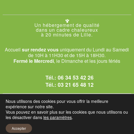
Un hébergement de qualité
dans un cadre chaleureux
à 20 minutes de Lille.
Accueil
sur rendez vous
uniquement du Lundi au Samedi
de 10H à 11H30 et de 15H à 18H30.
Fermé le Mercredi
, le Dimanche et les jours fériés
Tél.:
06 34 53 42 26
Tél.:
03 21 65 48 12
© 2026 Le Club des Chats
Nous utilisons des cookies pour vous offrir la meilleure
1228 rue bataille - 62840 Sailly-sur-la-Lys.
expérience sur notre site.
Vous pouvez en savoir plus sur les cookies que nous utilisons ou
les désactiver dans
les paramètres
.
Mentions légales et C.G.U
Accepter
Réglement intérieur