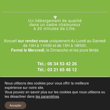
Un hébergement de qualité
dans un cadre chaleureux
à 20 minutes de Lille.
Accueil
sur rendez vous
uniquement du Lundi au Samedi
de 10H à 11H30 et de 15H à 18H30.
Fermé le Mercredi
, le Dimanche et les jours fériés
Tél.:
06 34 53 42 26
Tél.:
03 21 65 48 12
© 2026 Le Club des Chats
Nous utilisons des cookies pour vous offrir la meilleure
1228 rue bataille - 62840 Sailly-sur-la-Lys.
expérience sur notre site.
Vous pouvez en savoir plus sur les cookies que nous utilisons ou
les désactiver dans
les paramètres
.
Mentions légales et C.G.U
Accepter
Réglement intérieur