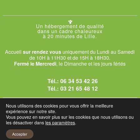
Un hébergement de qualité
dans un cadre chaleureux
à 20 minutes de Lille.
Accueil
sur rendez vous
uniquement du Lundi au Samedi
de 10H à 11H30 et de 15H à 18H30.
Fermé le Mercredi
, le Dimanche et les jours fériés
Tél.:
06 34 53 42 26
Tél.:
03 21 65 48 12
© 2026 Le Club des Chats
Nous utilisons des cookies pour vous offrir la meilleure
1228 rue bataille - 62840 Sailly-sur-la-Lys.
expérience sur notre site.
Vous pouvez en savoir plus sur les cookies que nous utilisons ou
les désactiver dans
les paramètres
.
Mentions légales et C.G.U
Accepter
Réglement intérieur