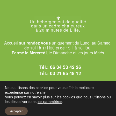
Un hébergement de qualité
dans un cadre chaleureux
à 20 minutes de Lille.
Accueil
sur rendez vous
uniquement du Lundi au Samedi
de 10H à 11H30 et de 15H à 18H30.
Fermé le Mercredi
, le Dimanche et les jours fériés
Tél.:
06 34 53 42 26
Tél.:
03 21 65 48 12
© 2026 Le Club des Chats
Nous utilisons des cookies pour vous offrir la meilleure
1228 rue bataille - 62840 Sailly-sur-la-Lys.
expérience sur notre site.
Vous pouvez en savoir plus sur les cookies que nous utilisons ou
les désactiver dans
les paramètres
.
Mentions légales et C.G.U
Accepter
Réglement intérieur