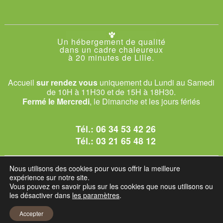
Un hébergement de qualité
dans un cadre chaleureux
à 20 minutes de Lille.
Accueil
sur rendez vous
uniquement du Lundi au Samedi
de 10H à 11H30 et de 15H à 18H30.
Fermé le Mercredi
, le Dimanche et les jours fériés
Tél.:
06 34 53 42 26
Tél.:
03 21 65 48 12
© 2026 Le Club des Chats
Nous utilisons des cookies pour vous offrir la meilleure
1228 rue bataille - 62840 Sailly-sur-la-Lys.
expérience sur notre site.
Vous pouvez en savoir plus sur les cookies que nous utilisons ou
les désactiver dans
les paramètres
.
Mentions légales et C.G.U
Accepter
Réglement intérieur