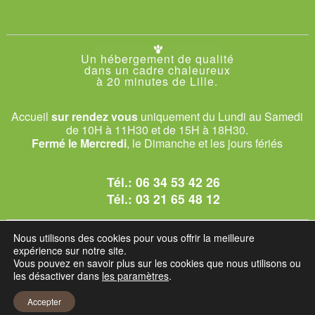
Un hébergement de qualité
dans un cadre chaleureux
à 20 minutes de Lille.
Accueil
sur rendez vous
uniquement du Lundi au Samedi
de 10H à 11H30 et de 15H à 18H30.
Fermé le Mercredi
, le Dimanche et les jours fériés
Tél.:
06 34 53 42 26
Tél.:
03 21 65 48 12
© 2026 Le Club des Chats
Nous utilisons des cookies pour vous offrir la meilleure
1228 rue bataille - 62840 Sailly-sur-la-Lys.
expérience sur notre site.
Vous pouvez en savoir plus sur les cookies que nous utilisons ou
les désactiver dans
les paramètres
.
Mentions légales et C.G.U
Accepter
Réglement intérieur