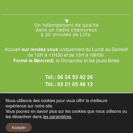
Un hébergement de qualité
dans un cadre chaleureux
à 20 minutes de Lille.
Accueil
sur rendez vous
uniquement du Lundi au Samedi
de 10H à 11H30 et de 15H à 18H30.
Fermé le Mercredi
, le Dimanche et les jours fériés
Tél.:
06 34 53 42 26
Tél.:
03 21 65 48 12
© 2026 Le Club des Chats
Nous utilisons des cookies pour vous offrir la meilleure
1228 rue bataille - 62840 Sailly-sur-la-Lys.
expérience sur notre site.
Vous pouvez en savoir plus sur les cookies que nous utilisons ou
les désactiver dans
les paramètres
.
Mentions légales et C.G.U
Accepter
Réglement intérieur