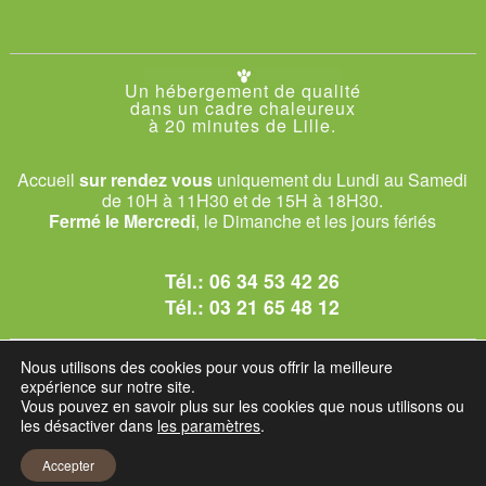
Un hébergement de qualité
dans un cadre chaleureux
à 20 minutes de Lille.
Accueil
sur rendez vous
uniquement du Lundi au Samedi
de 10H à 11H30 et de 15H à 18H30.
Fermé le Mercredi
, le Dimanche et les jours fériés
Tél.:
06 34 53 42 26
Tél.:
03 21 65 48 12
© 2026 Le Club des Chats
Nous utilisons des cookies pour vous offrir la meilleure
1228 rue bataille - 62840 Sailly-sur-la-Lys.
expérience sur notre site.
Vous pouvez en savoir plus sur les cookies que nous utilisons ou
les désactiver dans
les paramètres
.
Mentions légales et C.G.U
Accepter
Réglement intérieur