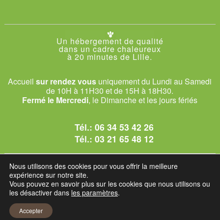
Un hébergement de qualité
dans un cadre chaleureux
à 20 minutes de Lille.
Accueil
sur rendez vous
uniquement du Lundi au Samedi
de 10H à 11H30 et de 15H à 18H30.
Fermé le Mercredi
, le Dimanche et les jours fériés
Tél.:
06 34 53 42 26
Tél.:
03 21 65 48 12
© 2026 Le Club des Chats
Nous utilisons des cookies pour vous offrir la meilleure
1228 rue bataille - 62840 Sailly-sur-la-Lys.
expérience sur notre site.
Vous pouvez en savoir plus sur les cookies que nous utilisons ou
les désactiver dans
les paramètres
.
Mentions légales et C.G.U
Accepter
Réglement intérieur