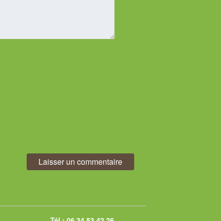
.
Tél.:
06 34 53 42 26