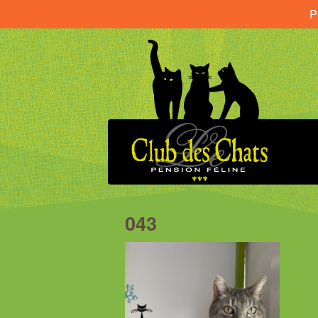
P
043