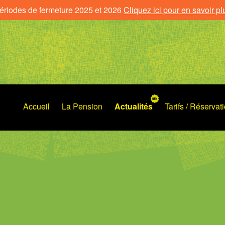
ériodes de fermeture 2025 et 2026
Cliquez ici pour en savoir pl
Accueil
La Pension
Actualités
Tarifs / Réservat