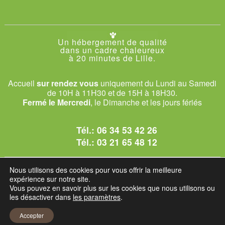
Un hébergement de qualité
dans un cadre chaleureux
à 20 minutes de Lille.
Accueil
sur rendez vous
uniquement du Lundi au Samedi
de 10H à 11H30 et de 15H à 18H30.
Fermé le Mercredi
, le Dimanche et les jours fériés
Tél.:
06 34 53 42 26
Tél.:
03 21 65 48 12
© 2026 Le Club des Chats
Nous utilisons des cookies pour vous offrir la meilleure
1228 rue bataille - 62840 Sailly-sur-la-Lys.
expérience sur notre site.
Vous pouvez en savoir plus sur les cookies que nous utilisons ou
les désactiver dans
les paramètres
.
Mentions légales et C.G.U
Accepter
Réglement intérieur