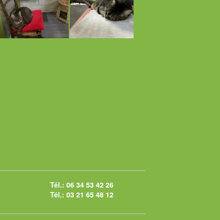
Tél.:
06 34 53 42 26
Tél.:
03 21 65 48 12