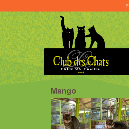
P
Mango