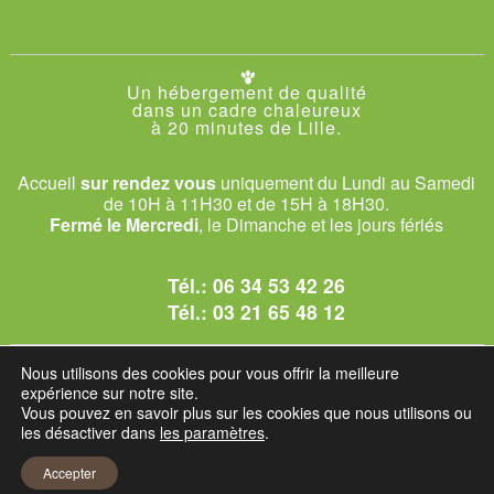
Un hébergement de qualité
dans un cadre chaleureux
à 20 minutes de Lille.
Accueil
sur rendez vous
uniquement du Lundi au Samedi
de 10H à 11H30 et de 15H à 18H30.
Fermé le Mercredi
, le Dimanche et les jours fériés
Tél.:
06 34 53 42 26
Tél.:
03 21 65 48 12
© 2026 Le Club des Chats
Nous utilisons des cookies pour vous offrir la meilleure
1228 rue bataille - 62840 Sailly-sur-la-Lys.
expérience sur notre site.
Vous pouvez en savoir plus sur les cookies que nous utilisons ou
les désactiver dans
les paramètres
.
Mentions légales et C.G.U
Accepter
Réglement intérieur