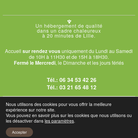
Un hébergement de qualité
dans un cadre chaleureux
à 20 minutes de Lille.
Accueil
sur rendez vous
uniquement du Lundi au Samedi
de 10H à 11H30 et de 15H à 18H30.
Fermé le Mercredi
, le Dimanche et les jours fériés
Tél.:
06 34 53 42 26
Tél.:
03 21 65 48 12
© 2026 Le Club des Chats
Nous utilisons des cookies pour vous offrir la meilleure
1228 rue bataille - 62840 Sailly-sur-la-Lys.
expérience sur notre site.
Vous pouvez en savoir plus sur les cookies que nous utilisons ou
les désactiver dans
les paramètres
.
Mentions légales et C.G.U
Accepter
Réglement intérieur