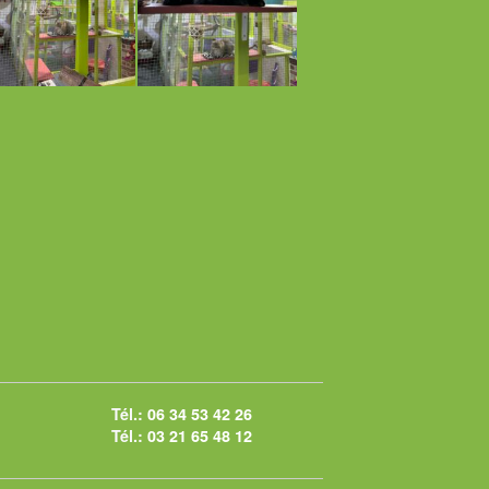
Tél.:
06 34 53 42 26
Tél.:
03 21 65 48 12