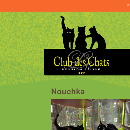
P
Nouchka