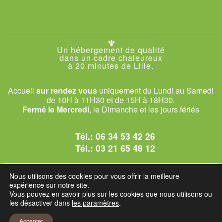
Un hébergement de qualité
dans un cadre chaleureux
à 20 minutes de Lille.
Accueil
sur rendez vous
uniquement du Lundi au Samedi
de 10H à 11H30 et de 15H à 18H30.
Fermé le Mercredi
, le Dimanche et les jours fériés
Tél.:
06 34 53 42 26
Tél.:
03 21 65 48 12
© 2026 Le Club des Chats
Nous utilisons des cookies pour vous offrir la meilleure
1228 rue bataille - 62840 Sailly-sur-la-Lys.
expérience sur notre site.
Vous pouvez en savoir plus sur les cookies que nous utilisons ou
les désactiver dans
les paramètres
.
Mentions légales et C.G.U
Accepter