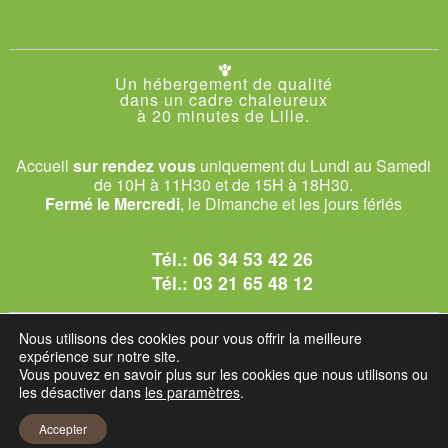
Un hébergement de qualité
dans un cadre chaleureux
à 20 minutes de Lille.
Accueil
sur rendez vous
uniquement du Lundi au Samedi
de 10H à 11H30 et de 15H à 18H30.
Fermé le Mercredi
, le Dimanche et les jours fériés
Tél.:
06 34 53 42 26
Tél.:
03 21 65 48 12
© 2026 Le Club des Chats
Nous utilisons des cookies pour vous offrir la meilleure
1228 rue bataille - 62840 Sailly-sur-la-Lys.
expérience sur notre site.
Vous pouvez en savoir plus sur les cookies que nous utilisons ou
les désactiver dans
les paramètres
.
Mentions légales et C.G.U
Accepter
Réglement intérieur