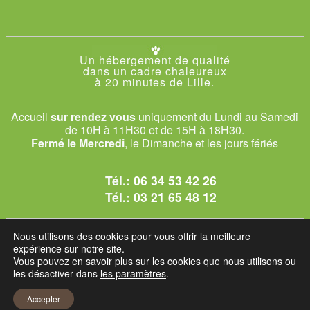
Un hébergement de qualité
dans un cadre chaleureux
à 20 minutes de Lille.
Accueil
sur rendez vous
uniquement du Lundi au Samedi
de 10H à 11H30 et de 15H à 18H30.
Fermé le Mercredi
, le Dimanche et les jours fériés
Tél.:
06 34 53 42 26
Tél.:
03 21 65 48 12
© 2026 Le Club des Chats
Nous utilisons des cookies pour vous offrir la meilleure
1228 rue bataille - 62840 Sailly-sur-la-Lys.
expérience sur notre site.
Vous pouvez en savoir plus sur les cookies que nous utilisons ou
les désactiver dans
les paramètres
.
Mentions légales et C.G.U
Accepter
Réglement intérieur