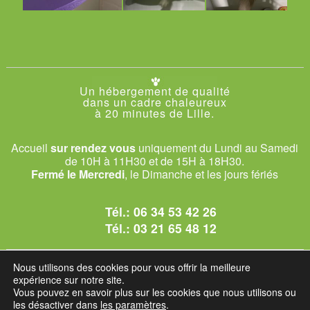
Un hébergement de qualité
dans un cadre chaleureux
à 20 minutes de Lille.
Accueil
sur rendez vous
uniquement du Lundi au Samedi
de 10H à 11H30 et de 15H à 18H30.
Fermé le Mercredi
, le Dimanche et les jours fériés
Tél.:
06 34 53 42 26
Tél.:
03 21 65 48 12
© 2026 Le Club des Chats
Nous utilisons des cookies pour vous offrir la meilleure
1228 rue bataille - 62840 Sailly-sur-la-Lys.
expérience sur notre site.
Vous pouvez en savoir plus sur les cookies que nous utilisons ou
les désactiver dans
les paramètres
.
Mentions légales et C.G.U