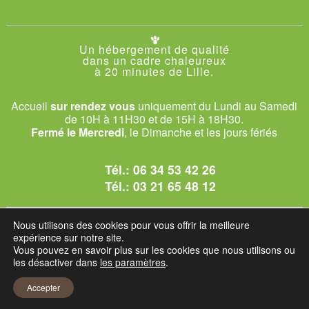
Un hébergement de qualité
dans un cadre chaleureux
à 20 minutes de Lille.
Accueil
sur rendez vous
uniquement du Lundi au Samedi
de 10H à 11H30 et de 15H à 18H30.
Fermé le Mercredi
, le Dimanche et les jours fériés
Tél.:
06 34 53 42 26
Tél.:
03 21 65 48 12
© 2026 Le Club des Chats
Nous utilisons des cookies pour vous offrir la meilleure
1228 rue bataille - 62840 Sailly-sur-la-Lys.
expérience sur notre site.
Vous pouvez en savoir plus sur les cookies que nous utilisons ou
les désactiver dans
les paramètres
.
Mentions légales et C.G.U
Accepter
Réglement intérieur