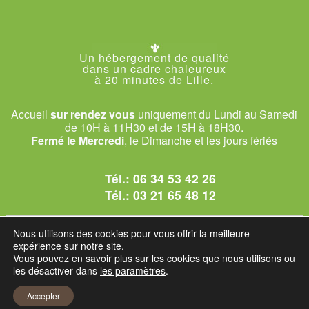
Un hébergement de qualité
dans un cadre chaleureux
à 20 minutes de Lille.
Accueil
sur rendez vous
uniquement du Lundi au Samedi
de 10H à 11H30 et de 15H à 18H30.
Fermé le Mercredi
, le Dimanche et les jours fériés
Tél.:
06 34 53 42 26
Tél.:
03 21 65 48 12
© 2026 Le Club des Chats
Nous utilisons des cookies pour vous offrir la meilleure
1228 rue bataille - 62840 Sailly-sur-la-Lys.
expérience sur notre site.
Vous pouvez en savoir plus sur les cookies que nous utilisons ou
les désactiver dans
les paramètres
.
Mentions légales et C.G.U
Accepter
Réglement intérieur