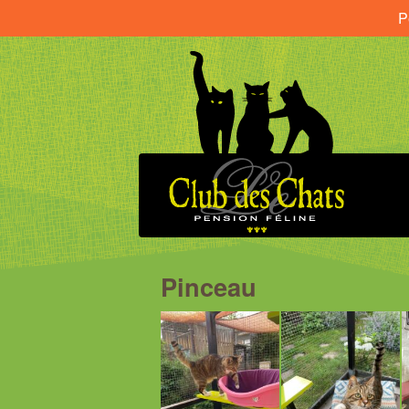
P
Pinceau