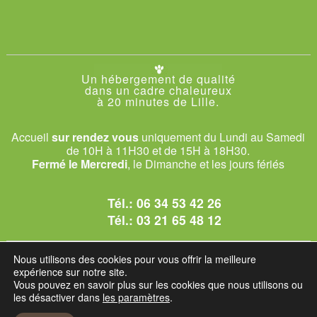
Un hébergement de qualité
dans un cadre chaleureux
à 20 minutes de Lille.
Accueil
sur rendez vous
uniquement du Lundi au Samedi
de 10H à 11H30 et de 15H à 18H30.
Fermé le Mercredi
, le Dimanche et les jours fériés
Tél.:
06 34 53 42 26
Tél.:
03 21 65 48 12
© 2026 Le Club des Chats
Nous utilisons des cookies pour vous offrir la meilleure
1228 rue bataille - 62840 Sailly-sur-la-Lys.
expérience sur notre site.
Vous pouvez en savoir plus sur les cookies que nous utilisons ou
les désactiver dans
les paramètres
.
Mentions légales et C.G.U