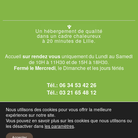
Un hébergement de qualité
dans un cadre chaleureux
à 20 minutes de Lille.
Accueil
sur rendez vous
uniquement du Lundi au Samedi
de 10H à 11H30 et de 15H à 18H30.
Fermé le Mercredi
, le Dimanche et les jours fériés
Tél.:
06 34 53 42 26
Tél.:
03 21 65 48 12
© 2026 Le Club des Chats
Nous utilisons des cookies pour vous offrir la meilleure
1228 rue bataille - 62840 Sailly-sur-la-Lys.
expérience sur notre site.
Vous pouvez en savoir plus sur les cookies que nous utilisons ou
les désactiver dans
les paramètres
.
Mentions légales et C.G.U
Accepter