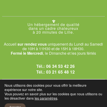
Un hébergement de qualité
dans un cadre chaleureux
à 20 minutes de Lille.
Accueil
sur rendez vous
uniquement du Lundi au Samedi
de 10H à 11H30 et de 15H à 18H30.
Fermé le Mercredi
, le Dimanche et les jours fériés
Tél.:
06 34 53 42 26
Tél.:
03 21 65 48 12
© 2026 Le Club des Chats
Nous utilisons des cookies pour vous offrir la meilleure
1228 rue bataille - 62840 Sailly-sur-la-Lys.
expérience sur notre site.
Vous pouvez en savoir plus sur les cookies que nous utilisons ou
les désactiver dans
les paramètres
.
Mentions légales et C.G.U
Accepter