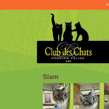
P
Siam