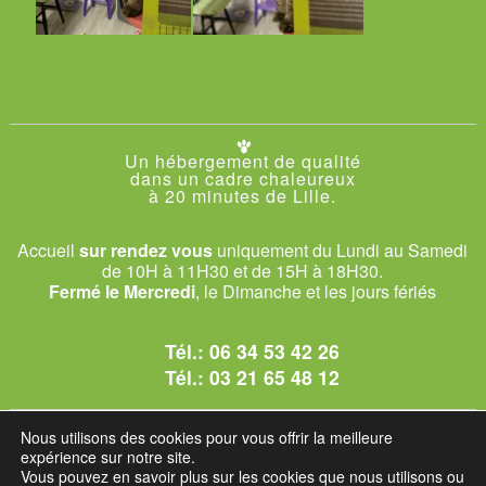
Un hébergement de qualité
dans un cadre chaleureux
à 20 minutes de Lille.
Accueil
sur rendez vous
uniquement du Lundi au Samedi
de 10H à 11H30 et de 15H à 18H30.
Fermé le Mercredi
, le Dimanche et les jours fériés
Tél.:
06 34 53 42 26
Tél.:
03 21 65 48 12
© 2026 Le Club des Chats
Nous utilisons des cookies pour vous offrir la meilleure
1228 rue bataille - 62840 Sailly-sur-la-Lys.
expérience sur notre site.
Vous pouvez en savoir plus sur les cookies que nous utilisons ou