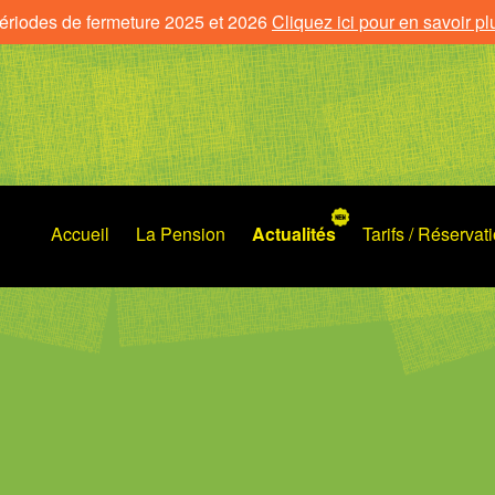
ériodes de fermeture 2025 et 2026
Cliquez ici pour en savoir pl
Accueil
La Pension
Actualités
Tarifs / Réservat