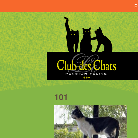
P
101