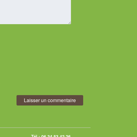
.
Tél.:
06 34 53 42 26