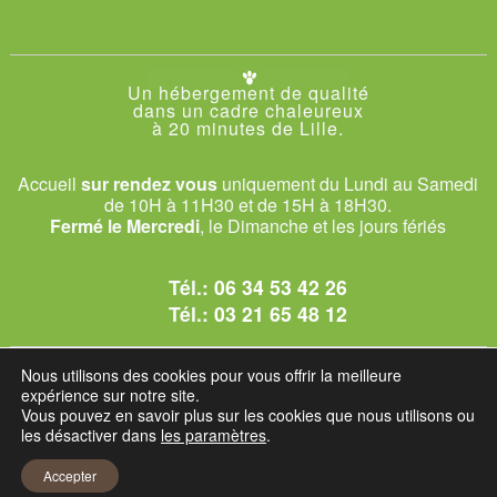
Un hébergement de qualité
dans un cadre chaleureux
à 20 minutes de Lille.
Accueil
sur rendez vous
uniquement du Lundi au Samedi
de 10H à 11H30 et de 15H à 18H30.
Fermé le Mercredi
, le Dimanche et les jours fériés
Tél.:
06 34 53 42 26
Tél.:
03 21 65 48 12
© 2026 Le Club des Chats
Nous utilisons des cookies pour vous offrir la meilleure
1228 rue bataille - 62840 Sailly-sur-la-Lys.
expérience sur notre site.
Vous pouvez en savoir plus sur les cookies que nous utilisons ou
les désactiver dans
les paramètres
.
Mentions légales et C.G.U
Accepter
Réglement intérieur