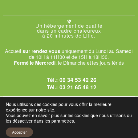
Un hébergement de qualité
dans un cadre chaleureux
à 20 minutes de Lille.
Accueil
sur rendez vous
uniquement du Lundi au Samedi
de 10H à 11H30 et de 15H à 18H30.
Fermé le Mercredi
, le Dimanche et les jours fériés
Tél.:
06 34 53 42 26
Tél.:
03 21 65 48 12
© 2026 Le Club des Chats
Nous utilisons des cookies pour vous offrir la meilleure
1228 rue bataille - 62840 Sailly-sur-la-Lys.
expérience sur notre site.
Vous pouvez en savoir plus sur les cookies que nous utilisons ou
les désactiver dans
les paramètres
.
Mentions légales et C.G.U
Accepter
Réglement intérieur