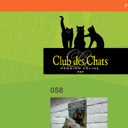
P
058