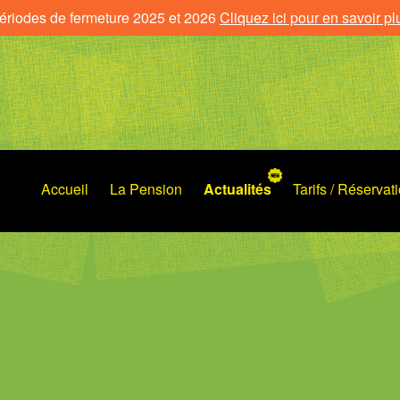
ériodes de fermeture 2025 et 2026
Cliquez ici pour en savoir pl
Accueil
La Pension
Actualités
Tarifs / Réservat