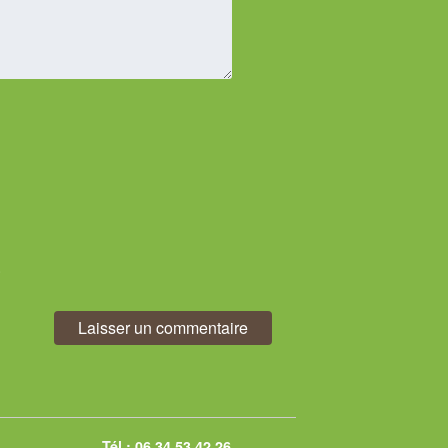
.
Tél.:
06 34 53 42 26