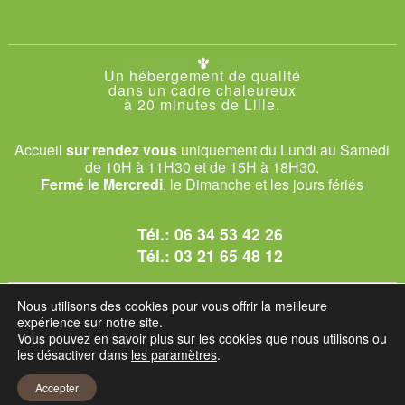
Un hébergement de qualité
dans un cadre chaleureux
à 20 minutes de Lille.
Accueil
sur rendez vous
uniquement du Lundi au Samedi
de 10H à 11H30 et de 15H à 18H30.
Fermé le Mercredi
, le Dimanche et les jours fériés
Tél.:
06 34 53 42 26
Tél.:
03 21 65 48 12
© 2026 Le Club des Chats
Nous utilisons des cookies pour vous offrir la meilleure
1228 rue bataille - 62840 Sailly-sur-la-Lys.
expérience sur notre site.
Vous pouvez en savoir plus sur les cookies que nous utilisons ou
les désactiver dans
les paramètres
.
Mentions légales et C.G.U
Accepter
Réglement intérieur