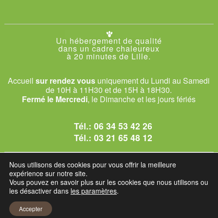
Un hébergement de qualité
dans un cadre chaleureux
à 20 minutes de Lille.
Accueil
sur rendez vous
uniquement du Lundi au Samedi
de 10H à 11H30 et de 15H à 18H30.
Fermé le Mercredi
, le Dimanche et les jours fériés
Tél.:
06 34 53 42 26
Tél.:
03 21 65 48 12
© 2026 Le Club des Chats
Nous utilisons des cookies pour vous offrir la meilleure
1228 rue bataille - 62840 Sailly-sur-la-Lys.
expérience sur notre site.
Vous pouvez en savoir plus sur les cookies que nous utilisons ou
les désactiver dans
les paramètres
.
Mentions légales et C.G.U
Accepter
Réglement intérieur