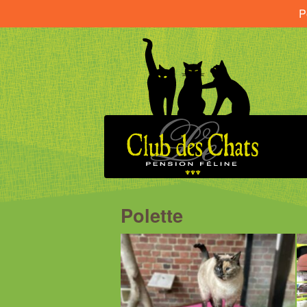
P
Polette